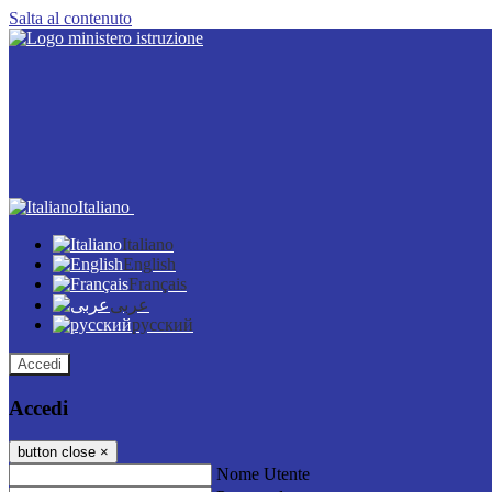
Salta al contenuto
Italiano
Italiano
English
Français
عربى
русский
Accedi
Accedi
button close
×
Nome Utente