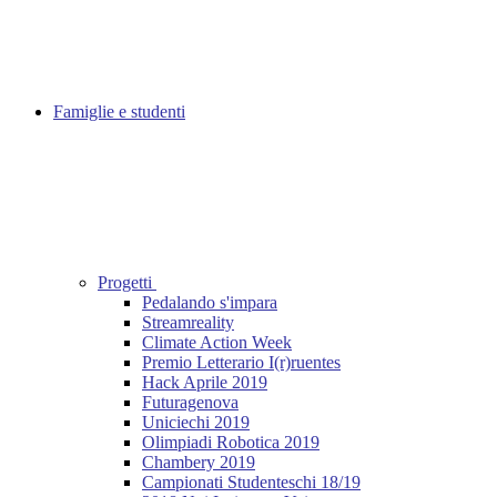
Famiglie e studenti
Progetti
Pedalando s'impara
Streamreality
Climate Action Week
Premio Letterario I(r)ruentes
Hack Aprile 2019
Futuragenova
Uniciechi 2019
Olimpiadi Robotica 2019
Chambery 2019
Campionati Studenteschi 18/19