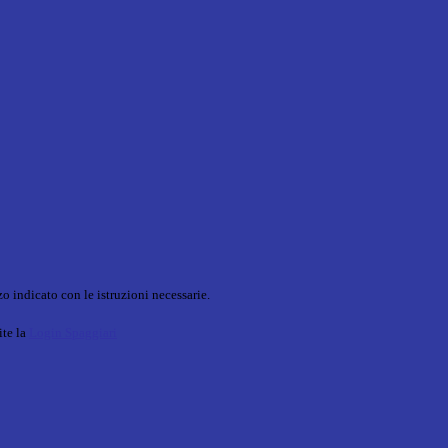
o indicato con le istruzioni necessarie.
ite la
Login Spaggiari