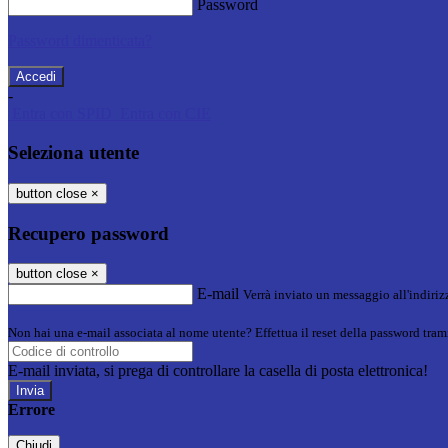
Password
Password dimenticata?
-
Entra con SPID
Entra con CIE
Seleziona utente
button close
×
Recupero password
button close
×
E-mail
Verrà inviato un messaggio all'indirizz
Non hai una e-mail associata al nome utente? Effettua il reset della password tram
E-mail inviata, si prega di controllare la casella di posta elettronica!
Errore
Chiudi