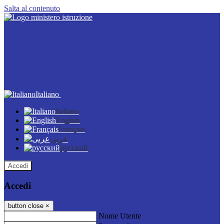
Salta al contenuto
Italiano
Italiano
English
Français
عربى
русский
Accedi
Accedi
button close
×
Nome Utente