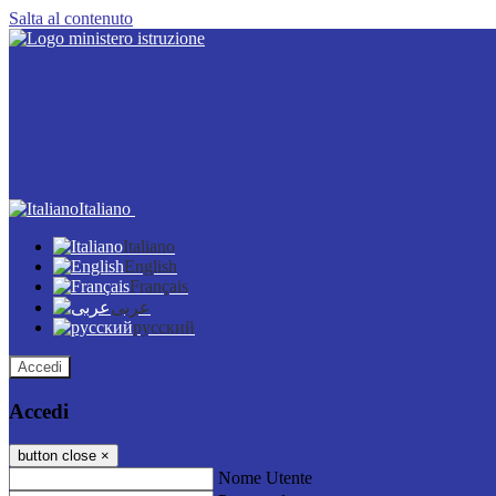
Salta al contenuto
Italiano
Italiano
English
Français
عربى
русский
Accedi
Accedi
button close
×
Nome Utente