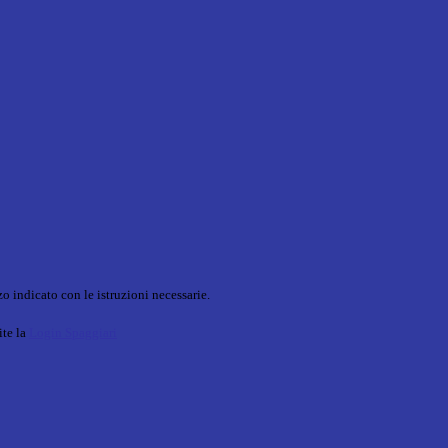
o indicato con le istruzioni necessarie.
ite la
Login Spaggiari