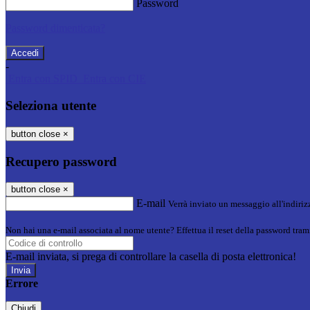
Password
Password dimenticata?
-
Entra con SPID
Entra con CIE
Seleziona utente
button close
×
Recupero password
button close
×
E-mail
Verrà inviato un messaggio all'indirizz
Non hai una e-mail associata al nome utente? Effettua il reset della password tram
E-mail inviata, si prega di controllare la casella di posta elettronica!
Errore
Chiudi