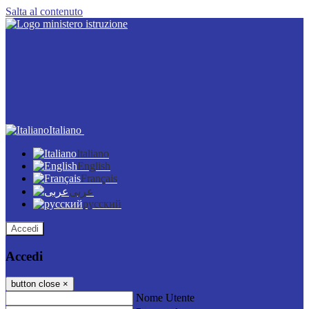
Salta al contenuto
Italiano
Italiano
English
Français
عربى
русский
Accedi
Accedi
button close
×
Nome Utente