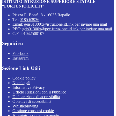
ISTITUTO ISTRUZIONE SUPERIORE STATALE
“FORTUNIO LICETI”
Piazza E. Bontà, 8 - 16035 Rapallo
Tel:
0185 63936
Email:
geis01300x@istruzione.it
Link per inviare una mail
PEC:
geis01300x@pec.istruzione.it
Link per inviare una mail
C.F.: 91042500107
Seguici su
Facebook
Instagram
Sezione Link Utili
Cookie policy
Note legali
Informativa Privacy
Ufficio Relazioni con il Pubblico
Dichiarazione di accessibilità
Obiettivi di accessibilità
Whistleblowing
Gestione consensi cookie
Amministrazione trasparente