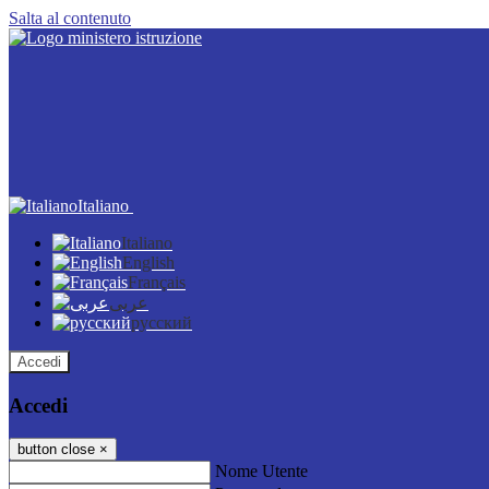
Salta al contenuto
Italiano
Italiano
English
Français
عربى
русский
Accedi
Accedi
button close
×
Nome Utente