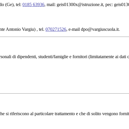
llo (Ge), tel:
0185 63936
, mail: geis01300x@istruzione.it, pec: geis013
nte Antonio Vargiu) , tel.
070271526
, e-mail dpo@vargiuscuola.it.
rsonali di dipendenti, studenti/famiglie e fornitori (limitatamente ai dati
 si riferiscono al particolare trattamento e che di solito vengono fornite