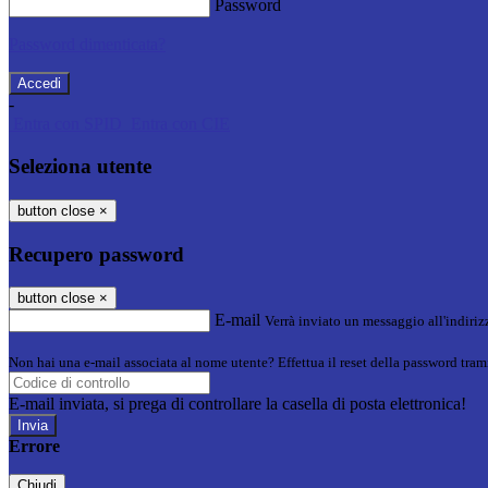
Password
Password dimenticata?
-
Entra con SPID
Entra con CIE
Seleziona utente
button close
×
Recupero password
button close
×
E-mail
Verrà inviato un messaggio all'indirizz
Non hai una e-mail associata al nome utente? Effettua il reset della password tram
E-mail inviata, si prega di controllare la casella di posta elettronica!
Errore
Chiudi