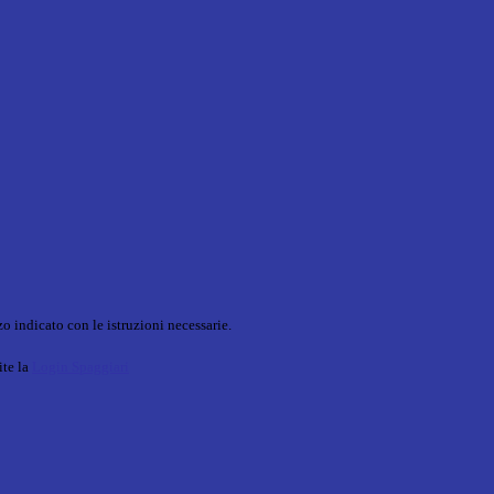
o indicato con le istruzioni necessarie.
ite la
Login Spaggiari