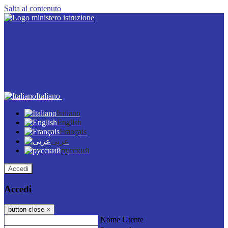
Salta al contenuto
Italiano
Italiano
English
Français
عربى
русский
Accedi
Accedi
button close
×
Nome Utente