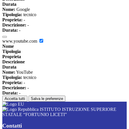
Durata
Nome:
Google
Tipologia:
tecnico
Proprieta:
-
Descrizione:
-
Durata:
-
www.youtube.com
Nome
Tipologia
Proprieta
Descrizione
Durata
Nome:
YouTube
Tipologia:
tecnico
Proprieta:
-
Descrizione:
-
Durata:
-
Accetta tutti
Salva le preferenze
ISTITUTO ISTRUZIONE SUPERIORE
STATALE “FORTUNIO LICETI”
Contatti