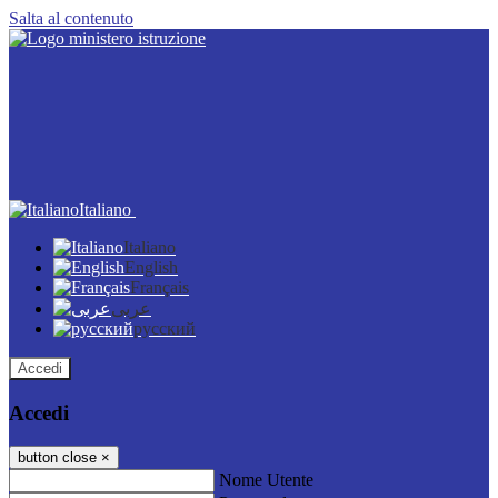
Salta al contenuto
Italiano
Italiano
English
Français
عربى
русский
Accedi
Accedi
button close
×
Nome Utente