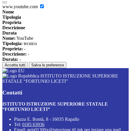
www.youtube.com
Nome
Tipologia
Proprieta
Descrizione
Durata
Nome:
YouTube
Tipologia:
tecnico
Proprieta:
-
Descrizione:
-
Durata:
-
Accetta tutti
Salva le preferenze
ISTITUTO ISTRUZIONE SUPERIORE
STATALE “FORTUNIO LICETI”
Contatti
ISTITUTO ISTRUZIONE SUPERIORE STATALE
“FORTUNIO LICETI”
Piazza E. Bontà, 8 - 16035 Rapallo
Tel:
0185 63936
Email:
geis01300x@istruzione.it
Link per inviare una mail