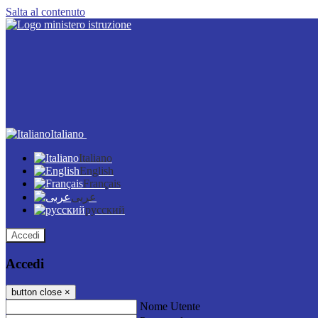
Salta al contenuto
Italiano
Italiano
English
Français
عربى
русский
Accedi
Accedi
button close
×
Nome Utente