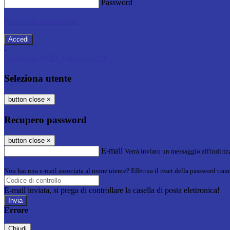
Password
Password dimenticata?
-
Entra con SPID
Entra con CIE
Seleziona utente
button close
×
Recupero password
button close
×
E-mail
Verrà inviato un messaggio all'indirizz
Non hai una e-mail associata al nome utente? Effettua il reset della password tram
E-mail inviata, si prega di controllare la casella di posta elettronica!
Errore
Chiudi