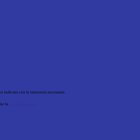
o indicato con le istruzioni necessarie.
ite la
Login Spaggiari