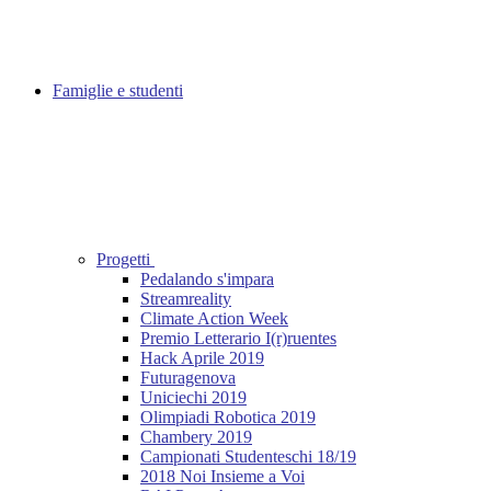
Famiglie e studenti
Progetti
Pedalando s'impara
Streamreality
Climate Action Week
Premio Letterario I(r)ruentes
Hack Aprile 2019
Futuragenova
Uniciechi 2019
Olimpiadi Robotica 2019
Chambery 2019
Campionati Studenteschi 18/19
2018 Noi Insieme a Voi