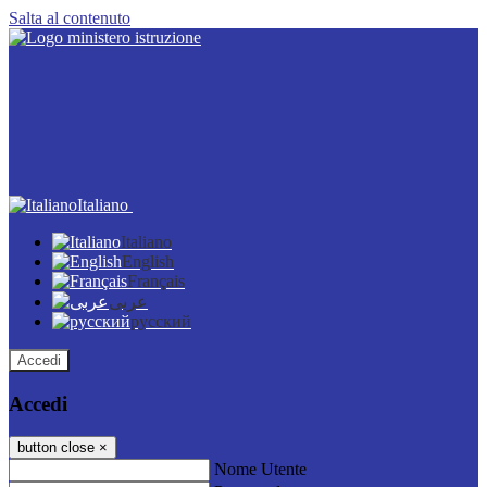
Salta al contenuto
Italiano
Italiano
English
Français
عربى
русский
Accedi
Accedi
button close
×
Nome Utente