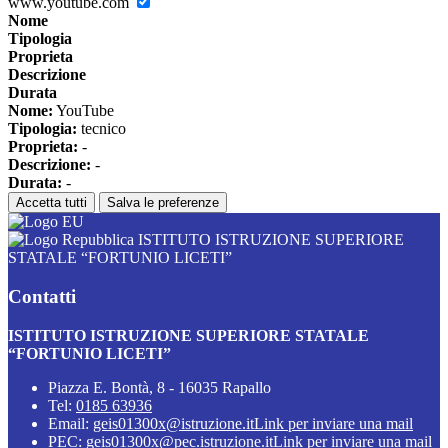
www.youtube.com
Nome
Tipologia
Proprieta
Descrizione
Durata
Nome:
YouTube
Tipologia:
tecnico
Proprieta:
-
Descrizione:
-
Durata:
-
Accetta tutti
Salva le preferenze
ISTITUTO ISTRUZIONE SUPERIORE
STATALE “FORTUNIO LICETI”
Contatti
ISTITUTO ISTRUZIONE SUPERIORE STATALE
“FORTUNIO LICETI”
Piazza E. Bontà, 8 - 16035 Rapallo
Tel:
0185 63936
Email:
geis01300x@istruzione.it
Link per inviare una mail
PEC:
geis01300x@pec.istruzione.it
Link per inviare una mail