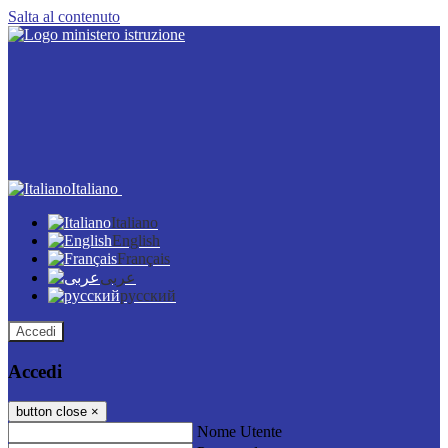
Salta al contenuto
Italiano
Italiano
English
Français
عربى
русский
Accedi
Accedi
button close
×
Nome Utente