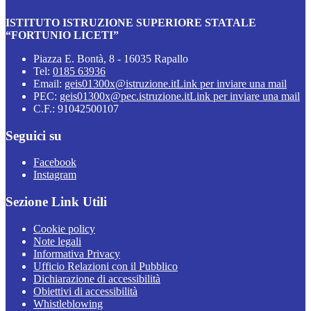
ISTITUTO ISTRUZIONE SUPERIORE STATALE
“FORTUNIO LICETI”
Piazza E. Bontà, 8 - 16035 Rapallo
Tel:
0185 63936
Email:
geis01300x@istruzione.it
Link per inviare una mail
PEC:
geis01300x@pec.istruzione.it
Link per inviare una mail
C.F.: 91042500107
Seguici su
Facebook
Instagram
Sezione Link Utili
Cookie policy
Note legali
Informativa Privacy
Ufficio Relazioni con il Pubblico
Dichiarazione di accessibilità
Obiettivi di accessibilità
Whistleblowing