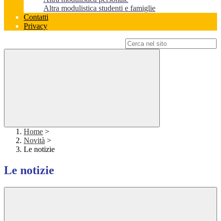
Altra modulistica studenti e famiglie
Contatti
Privacy
Campo di ricerca per le pagine del sito
Home
>
Novità
>
Le notizie
Le notizie