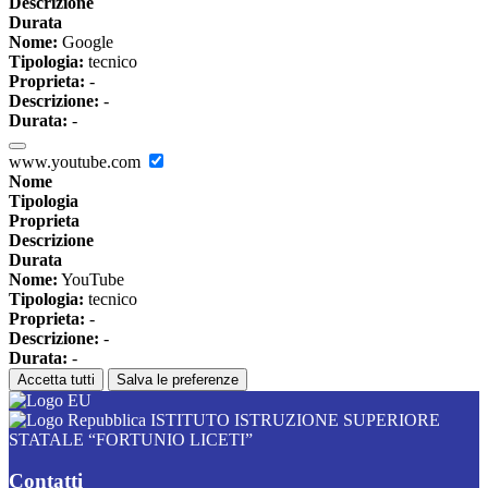
Descrizione
Durata
Nome:
Google
Tipologia:
tecnico
Proprieta:
-
Descrizione:
-
Durata:
-
www.youtube.com
Nome
Tipologia
Proprieta
Descrizione
Durata
Nome:
YouTube
Tipologia:
tecnico
Proprieta:
-
Descrizione:
-
Durata:
-
Accetta tutti
Salva le preferenze
ISTITUTO ISTRUZIONE SUPERIORE
STATALE “FORTUNIO LICETI”
Contatti