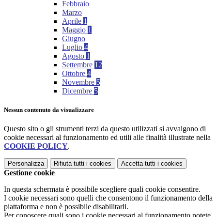
Febbraio
Marzo
Aprile
1
Maggio
1
Giugno
Luglio
4
Agosto
1
Settembre
12
Ottobre
4
Novembre
5
Dicembre
5
Nessun contenuto da visualizzare
Questo sito o gli strumenti terzi da questo utilizzati si avvalgono di
cookie necessari al funzionamento ed utili alle finalità illustrate nella
COOKIE POLICY
.
Personalizza
Rifiuta tutti
i cookies
Accetta tutti
i cookies
Gestione cookie
In questa schermata è possibile scegliere quali cookie consentire.
I cookie necessari sono quelli che consentono il funzionamento della
piattaforma e non è possibile disabilitarli.
Per conoscere quali sono i cookie necessari al funzionamento potete