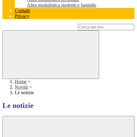
Altra modulistica studenti e famiglie
Contatti
Privacy
Campo di ricerca per le pagine del sito
Home
>
Novità
>
Le notizie
Le notizie