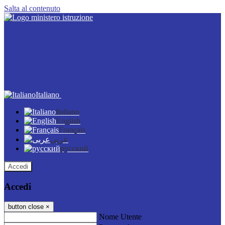
Salta al contenuto
Italiano
Italiano
English
Français
عربى
русский
Accedi
Accedi
button close
×
Nome Utente