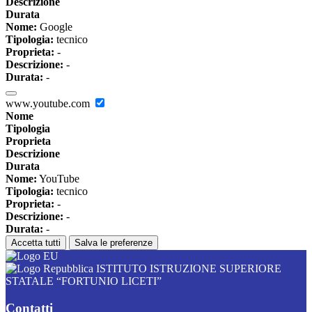
Descrizione
Durata
Nome:
Google
Tipologia:
tecnico
Proprieta:
-
Descrizione:
-
Durata:
-
www.youtube.com
Nome
Tipologia
Proprieta
Descrizione
Durata
Nome:
YouTube
Tipologia:
tecnico
Proprieta:
-
Descrizione:
-
Durata:
-
Accetta tutti
Salva le preferenze
ISTITUTO ISTRUZIONE SUPERIORE
STATALE “FORTUNIO LICETI”
Contatti