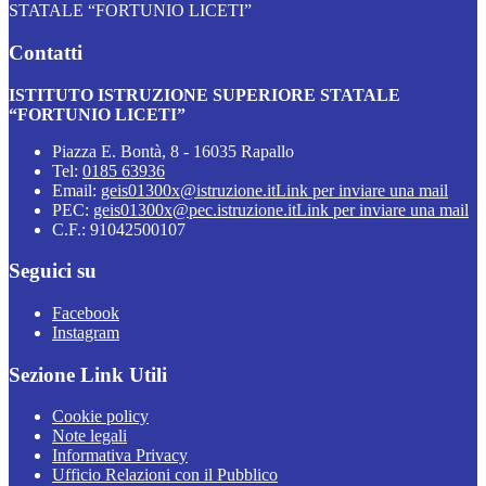
STATALE “FORTUNIO LICETI”
Contatti
ISTITUTO ISTRUZIONE SUPERIORE STATALE
“FORTUNIO LICETI”
Piazza E. Bontà, 8 - 16035 Rapallo
Tel:
0185 63936
Email:
geis01300x@istruzione.it
Link per inviare una mail
PEC:
geis01300x@pec.istruzione.it
Link per inviare una mail
C.F.: 91042500107
Seguici su
Facebook
Instagram
Sezione Link Utili
Cookie policy
Note legali
Informativa Privacy
Ufficio Relazioni con il Pubblico