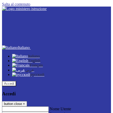
Salta al contenuto
Italiano
Italiano
English
Français
عربى
русский
Accedi
Accedi
button close
×
Nome Utente