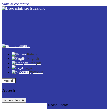
Salta al contenuto
Italiano
Italiano
English
Français
عربى
русский
Accedi
Accedi
button close
×
Nome Utente