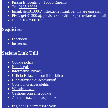
Piazza E. Bontà, 8 - 16035 Rapallo
Tel:
0185 63936
Email:
geis01300x@istruzione.it
Link per inviare una mail
PEC:
geis01300x@pec.istruzione.it
Link per inviare una mail
C.F.: 91042500107
Seguici su
Facebook
Instagram
Sezione Link Utili
Cookie policy
Note legali
Informativa Privacy
Ufficio Relazioni con il Pubblico
Dichiarazione di accessibilità
Obiettivi di accessibilità
Whistleblowing
Gestione consensi cookie
Amministrazione trasparente
Pagina visualizzata
847
volte