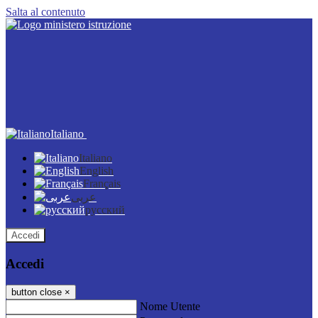
Salta al contenuto
Italiano
Italiano
English
Français
عربى
русский
Accedi
Accedi
button close
×
Nome Utente