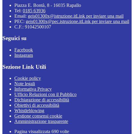
Piazza E. Bontà, 8 - 16035 Rapallo
Tel:
0185 63936
Email:
geis01300x@istruzione.it
Link per inviare una mail
PEC:
geis01300x@pec.istruzione.it
Link per inviare una mail
C.F.: 91042500107
Seguici su
Facebook
Instagram
Sezione Link Utili
Cookie policy
Note legali
Informativa Privacy
Ufficio Relazioni con il Pubblico
Dichiarazione di accessibilità
Obiettivi di accessibilità
Whistleblowing
Gestione consensi cookie
Amministrazione trasparente
Pagina visualizzata
690
volte