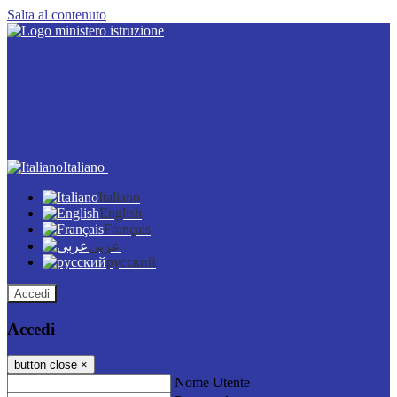
Salta al contenuto
Italiano
Italiano
English
Français
عربى
русский
Accedi
Accedi
button close
×
Nome Utente