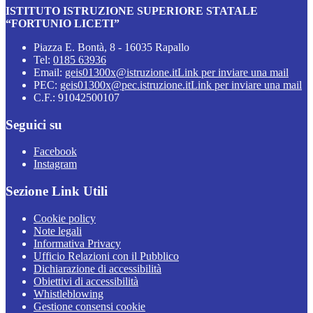
ISTITUTO ISTRUZIONE SUPERIORE STATALE
“FORTUNIO LICETI”
Piazza E. Bontà, 8 - 16035 Rapallo
Tel:
0185 63936
Email:
geis01300x@istruzione.it
Link per inviare una mail
PEC:
geis01300x@pec.istruzione.it
Link per inviare una mail
C.F.: 91042500107
Seguici su
Facebook
Instagram
Sezione Link Utili
Cookie policy
Note legali
Informativa Privacy
Ufficio Relazioni con il Pubblico
Dichiarazione di accessibilità
Obiettivi di accessibilità
Whistleblowing
Gestione consensi cookie