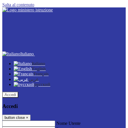
Salta al contenuto
Italiano
Italiano
English
Français
عربى
русский
Accedi
Accedi
button close
×
Nome Utente