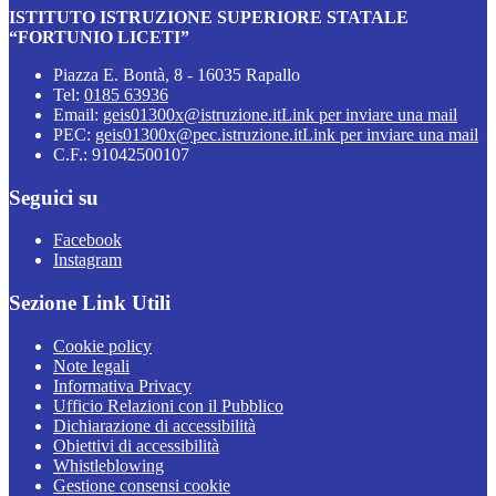
ISTITUTO ISTRUZIONE SUPERIORE STATALE
“FORTUNIO LICETI”
Piazza E. Bontà, 8 - 16035 Rapallo
Tel:
0185 63936
Email:
geis01300x@istruzione.it
Link per inviare una mail
PEC:
geis01300x@pec.istruzione.it
Link per inviare una mail
C.F.: 91042500107
Seguici su
Facebook
Instagram
Sezione Link Utili
Cookie policy
Note legali
Informativa Privacy
Ufficio Relazioni con il Pubblico
Dichiarazione di accessibilità
Obiettivi di accessibilità
Whistleblowing
Gestione consensi cookie