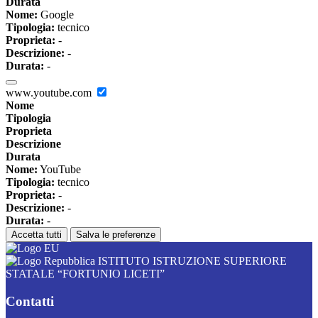
Durata
Nome:
Google
Tipologia:
tecnico
Proprieta:
-
Descrizione:
-
Durata:
-
www.youtube.com
Nome
Tipologia
Proprieta
Descrizione
Durata
Nome:
YouTube
Tipologia:
tecnico
Proprieta:
-
Descrizione:
-
Durata:
-
Accetta tutti
Salva le preferenze
ISTITUTO ISTRUZIONE SUPERIORE
STATALE “FORTUNIO LICETI”
Contatti