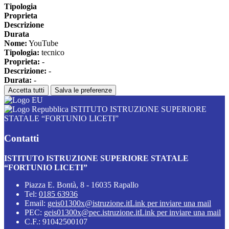
Tipologia
Proprieta
Descrizione
Durata
Nome:
YouTube
Tipologia:
tecnico
Proprieta:
-
Descrizione:
-
Durata:
-
Accetta tutti
Salva le preferenze
ISTITUTO ISTRUZIONE SUPERIORE
STATALE “FORTUNIO LICETI”
Contatti
ISTITUTO ISTRUZIONE SUPERIORE STATALE
“FORTUNIO LICETI”
Piazza E. Bontà, 8 - 16035 Rapallo
Tel:
0185 63936
Email:
geis01300x@istruzione.it
Link per inviare una mail
PEC:
geis01300x@pec.istruzione.it
Link per inviare una mail
C.F.: 91042500107