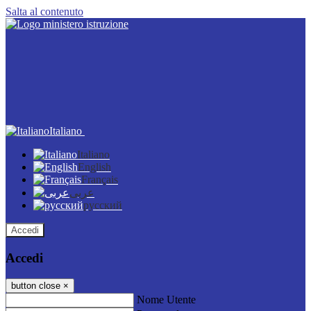
Salta al contenuto
Italiano
Italiano
English
Français
عربى
русский
Accedi
Accedi
button close
×
Nome Utente