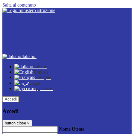
Salta al contenuto
Italiano
Italiano
English
Français
عربى
русский
Accedi
Accedi
button close
×
Nome Utente