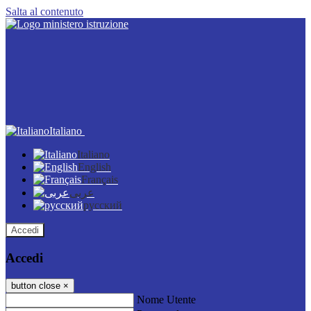
Salta al contenuto
Italiano
Italiano
English
Français
عربى
русский
Accedi
Accedi
button close
×
Nome Utente