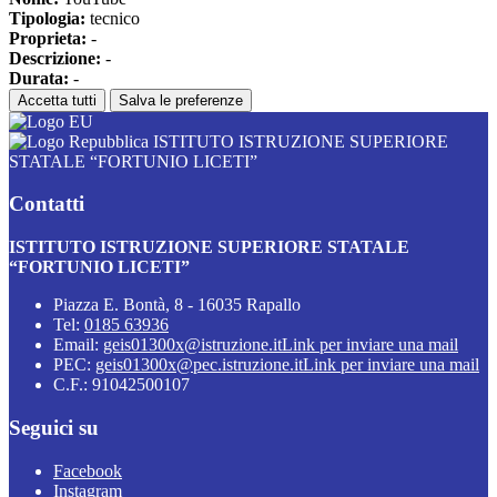
Tipologia:
tecnico
Proprieta:
-
Descrizione:
-
Durata:
-
Accetta tutti
Salva le preferenze
ISTITUTO ISTRUZIONE SUPERIORE
STATALE “FORTUNIO LICETI”
Contatti
ISTITUTO ISTRUZIONE SUPERIORE STATALE
“FORTUNIO LICETI”
Piazza E. Bontà, 8 - 16035 Rapallo
Tel:
0185 63936
Email:
geis01300x@istruzione.it
Link per inviare una mail
PEC:
geis01300x@pec.istruzione.it
Link per inviare una mail
C.F.: 91042500107
Seguici su
Facebook
Instagram