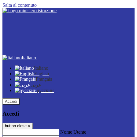
Salta al contenuto
Italiano
Italiano
English
Français
عربى
русский
Accedi
Accedi
button close
×
Nome Utente