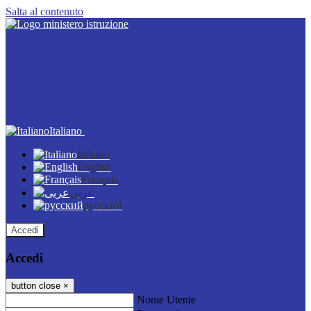
Salta al contenuto
Italiano
Italiano
English
Français
عربى
русский
Accedi
Accedi
button close
×
Nome Utente