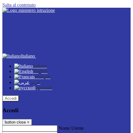
Salta al contenuto
Italiano
Italiano
English
Français
عربى
русский
Accedi
Accedi
button close
×
Nome Utente