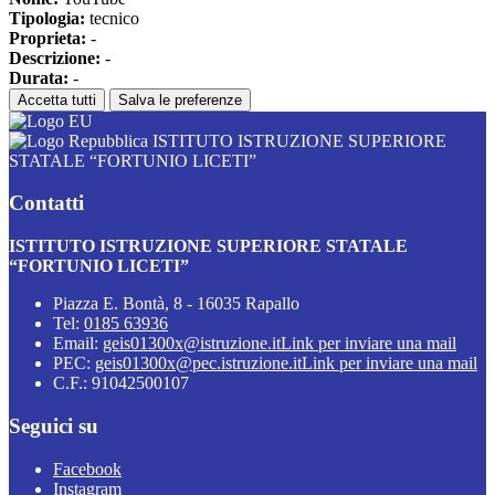
Tipologia:
tecnico
Proprieta:
-
Descrizione:
-
Durata:
-
Accetta tutti
Salva le preferenze
ISTITUTO ISTRUZIONE SUPERIORE
STATALE “FORTUNIO LICETI”
Contatti
ISTITUTO ISTRUZIONE SUPERIORE STATALE
“FORTUNIO LICETI”
Piazza E. Bontà, 8 - 16035 Rapallo
Tel:
0185 63936
Email:
geis01300x@istruzione.it
Link per inviare una mail
PEC:
geis01300x@pec.istruzione.it
Link per inviare una mail
C.F.: 91042500107
Seguici su
Facebook
Instagram