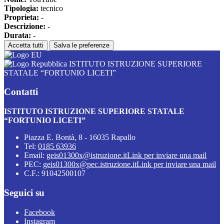
Tipologia:
tecnico
Proprieta:
-
Descrizione:
-
Durata:
-
Accetta tutti
Salva le preferenze
ISTITUTO ISTRUZIONE SUPERIORE
STATALE “FORTUNIO LICETI”
Contatti
ISTITUTO ISTRUZIONE SUPERIORE STATALE
“FORTUNIO LICETI”
Piazza E. Bontà, 8 - 16035 Rapallo
Tel:
0185 63936
Email:
geis01300x@istruzione.it
Link per inviare una mail
PEC:
geis01300x@pec.istruzione.it
Link per inviare una mail
C.F.: 91042500107
Seguici su
Facebook
Instagram