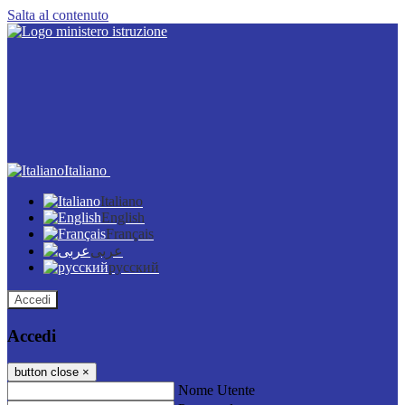
Salta al contenuto
Italiano
Italiano
English
Français
عربى
русский
Accedi
Accedi
button close
×
Nome Utente