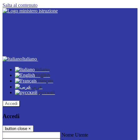
Salta al contenuto
Italiano
Italiano
English
Français
عربى
русский
Accedi
Accedi
button close
×
Nome Utente