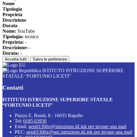
Nome
Tipologia
Proprieta
Descrizione
Durata
Nome:
YouTube
Tipologia:
tecnico
Proprieta:
-
Descrizione:
-
Durata:
-
Accetta tutti
Salva le preferenze
ISTITUTO ISTRUZIONE SUPERIORE
STATALE “FORTUNIO LICETI”
Contatti
ISTITUTO ISTRUZIONE SUPERIORE STATALE
“FORTUNIO LICETI”
Piazza E. Bontà, 8 - 16035 Rapallo
Tel:
0185 63936
Email:
geis01300x@istruzione.it
Link per inviare una mail
PEC:
geis01300x@pec.istruzione.it
Link per inviare una mail