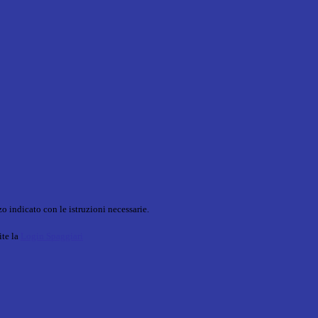
o indicato con le istruzioni necessarie.
ite la
Login Spaggiari