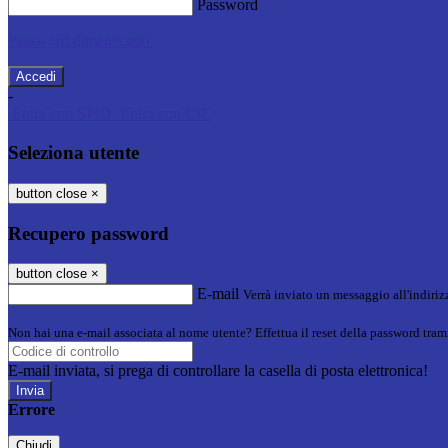
Password
Password dimenticata?
-
Entra con SPID
Entra con CIE
Seleziona utente
button close
×
Recupero password
button close
×
E-mail
Verrà inviato un messaggio all'indirizz
Non hai una e-mail associata al nome utente? Effettua il reset della password tram
E-mail inviata, si prega di controllare la casella di posta elettronica!
Errore
Chiudi