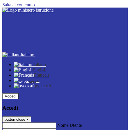
Salta al contenuto
Italiano
Italiano
English
Français
عربى
русский
Accedi
Accedi
button close
×
Nome Utente