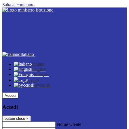
Salta al contenuto
Italiano
Italiano
English
Français
عربى
русский
Accedi
Accedi
button close
×
Nome Utente