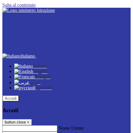
Salta al contenuto
Italiano
Italiano
English
Français
عربى
русский
Accedi
Accedi
button close
×
Nome Utente