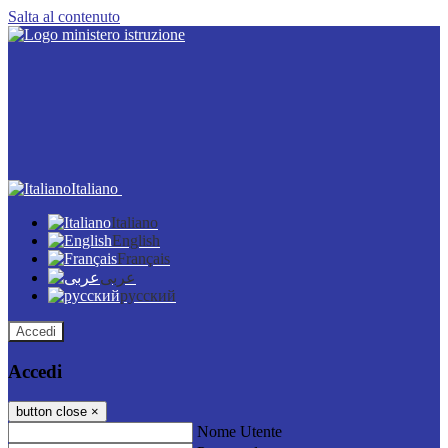
Salta al contenuto
Italiano
Italiano
English
Français
عربى
русский
Accedi
Accedi
button close
×
Nome Utente