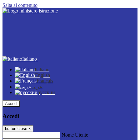
Salta al contenuto
Italiano
Italiano
English
Français
عربى
русский
Accedi
Accedi
button close
×
Nome Utente