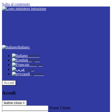
Salta al contenuto
Italiano
Italiano
English
Français
عربى
русский
Accedi
Accedi
button close
×
Nome Utente