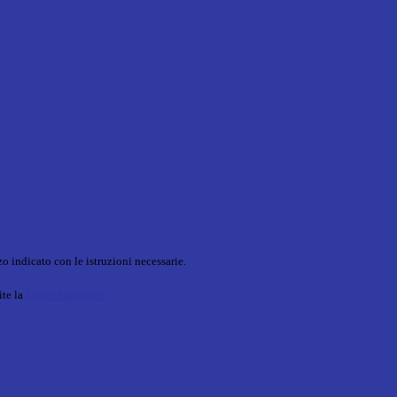
o indicato con le istruzioni necessarie.
ite la
Login Spaggiari