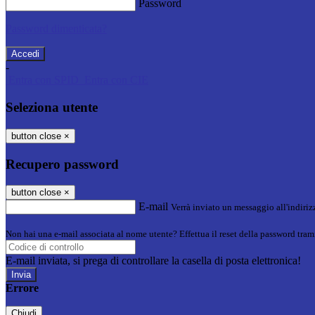
Password
Password dimenticata?
-
Entra con SPID
Entra con CIE
Seleziona utente
button close
×
Recupero password
button close
×
E-mail
Verrà inviato un messaggio all'indirizz
Non hai una e-mail associata al nome utente? Effettua il reset della password tram
E-mail inviata, si prega di controllare la casella di posta elettronica!
Errore
Chiudi