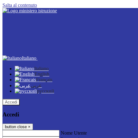
Salta al contenuto
Italiano
Italiano
English
Français
عربى
русский
Accedi
Accedi
button close
×
Nome Utente