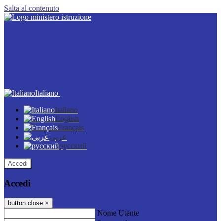
Salta al contenuto
Italiano
Italiano
English
Français
عربى
русский
Accedi
Accedi
button close
×
Nome Utente