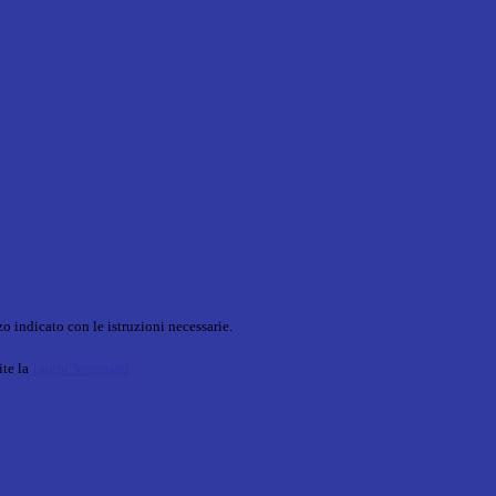
o indicato con le istruzioni necessarie.
ite la
Login Spaggiari