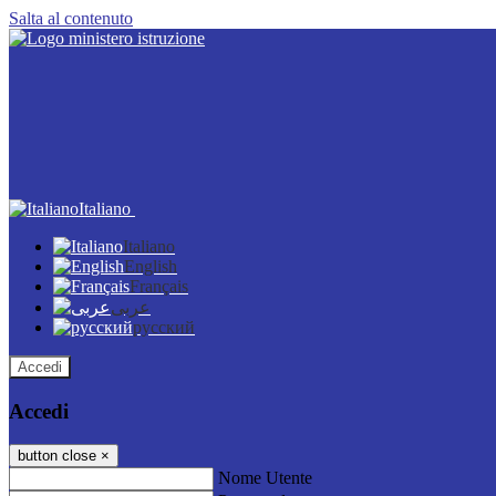
Salta al contenuto
Italiano
Italiano
English
Français
عربى
русский
Accedi
Accedi
button close
×
Nome Utente