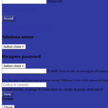
Password
Password dimenticata?
-
Entra con SPID
Entra con CIE
Seleziona utente
button close
×
Recupero password
button close
×
E-mail
Verrà inviato un messaggio all'indirizz
Non hai una e-mail associata al nome utente? Effettua il reset della password tram
E-mail inviata, si prega di controllare la casella di posta elettronica!
Errore
Chiudi