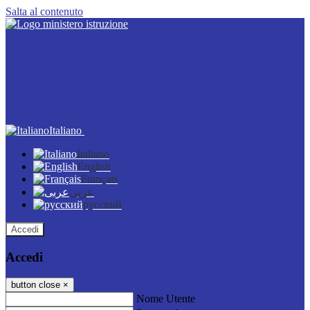
Salta al contenuto
Italiano
Italiano
English
Français
عربى
русский
Accedi
Accedi
button close
×
Nome Utente