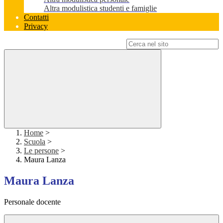
Altra modulistica studenti e famiglie
Contatti
Privacy
Campo di ricerca per le pagine del sito
Home
>
Scuola
>
Le persone
>
Maura Lanza
Maura Lanza
Personale docente