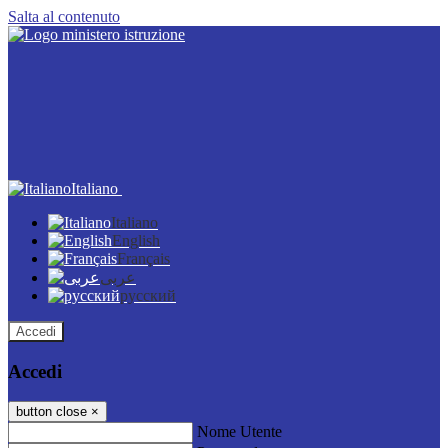
Salta al contenuto
Italiano
Italiano
English
Français
عربى
русский
Accedi
Accedi
button close
×
Nome Utente