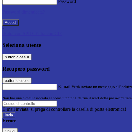
Password
Password dimenticata?
-
Entra con SPID
Entra con CIE
Seleziona utente
button close
×
Recupero password
button close
×
E-mail
Verrà inviato un messaggio all'indirizz
Non hai una e-mail associata al nome utente? Effettua il reset della password tram
E-mail inviata, si prega di controllare la casella di posta elettronica!
Errore
Chiudi