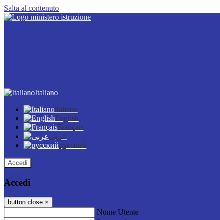
Salta al contenuto
Italiano
Italiano
English
Français
عربى
русский
Accedi
Accedi
button close
×
Nome Utente