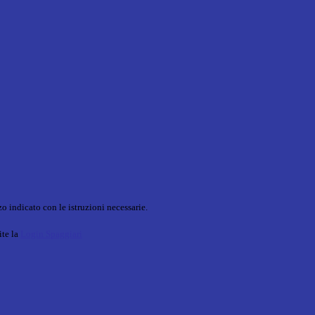
o indicato con le istruzioni necessarie.
ite la
Login Spaggiari