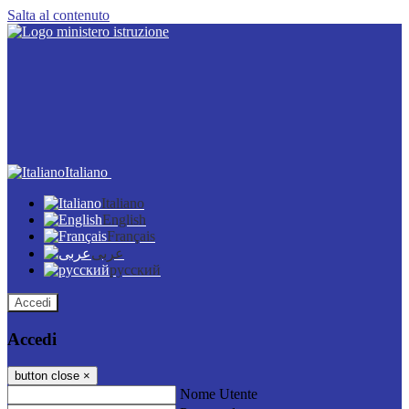
Salta al contenuto
Italiano
Italiano
English
Français
عربى
русский
Accedi
Accedi
button close
×
Nome Utente