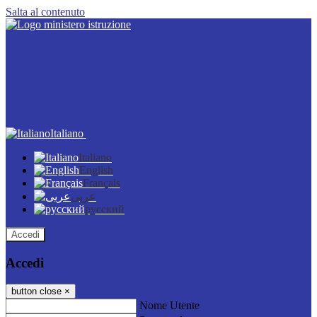
Salta al contenuto
Italiano
Italiano
English
Français
عربى
русский
Accedi
Accedi
button close
×
Nome Utente