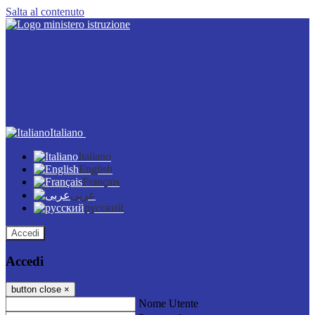
Salta al contenuto
Italiano
Italiano
English
Français
عربى
русский
Accedi
Accedi
button close
×
Nome Utente