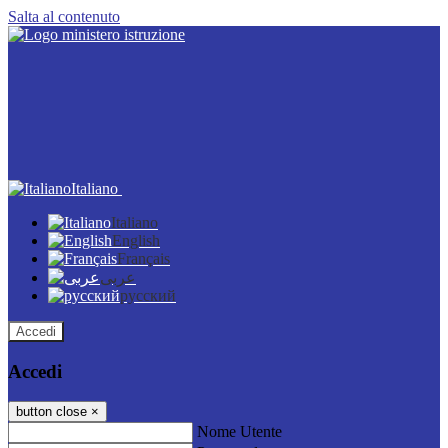
Salta al contenuto
Italiano
Italiano
English
Français
عربى
русский
Accedi
Accedi
button close
×
Nome Utente