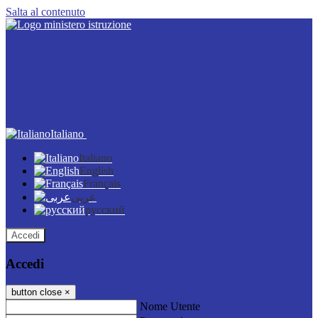
Salta al contenuto
Italiano
Italiano
English
Français
عربى
русский
Accedi
Accedi
button close
×
Nome Utente