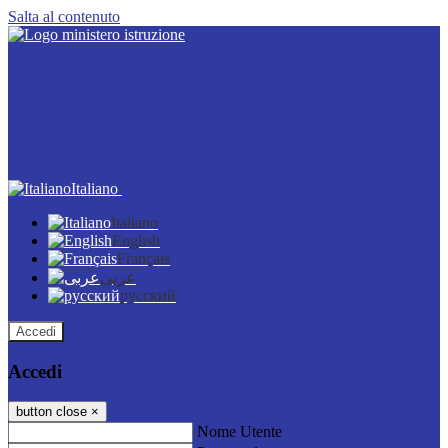
Salta al contenuto
Italiano
Italiano
English
Français
عربى
русский
Accedi
Accedi
button close
×
Nome Utente