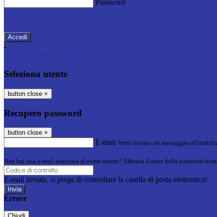
Password
Password dimenticata?
-
Entra con SPID
Entra con CIE
Seleziona utente
button close
×
Recupero password
button close
×
E-mail
Verrà inviato un messaggio all'indirizz
Non hai una e-mail associata al nome utente? Effettua il reset della password tram
E-mail inviata, si prega di controllare la casella di posta elettronica!
Errore
Chiudi