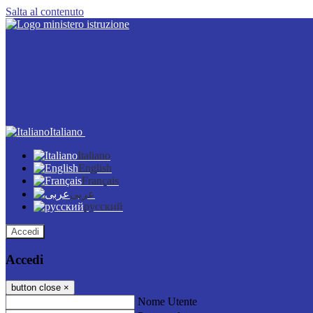
Salta al contenuto
Italiano
Italiano
English
Français
عربى
русский
Accedi
Accedi
button close
×
Nome Utente