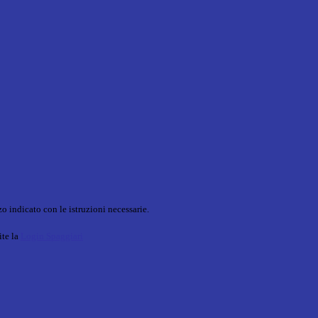
o indicato con le istruzioni necessarie.
ite la
Login Spaggiari