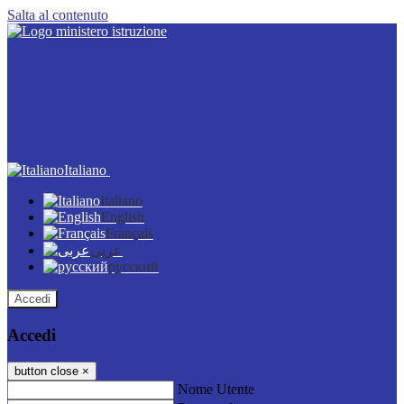
Salta al contenuto
Italiano
Italiano
English
Français
عربى
русский
Accedi
Accedi
button close
×
Nome Utente