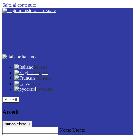
Salta al contenuto
Italiano
Italiano
English
Français
عربى
русский
Accedi
Accedi
button close
×
Nome Utente