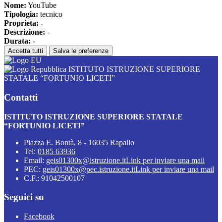
Nome:
YouTube
Tipologia:
tecnico
Proprieta:
-
Descrizione:
-
Durata:
-
Accetta tutti
Salva le preferenze
ISTITUTO ISTRUZIONE SUPERIORE
STATALE “FORTUNIO LICETI”
Contatti
ISTITUTO ISTRUZIONE SUPERIORE STATALE
“FORTUNIO LICETI”
Piazza E. Bontà, 8 - 16035 Rapallo
Tel:
0185 63936
Email:
geis01300x@istruzione.it
Link per inviare una mail
PEC:
geis01300x@pec.istruzione.it
Link per inviare una mail
C.F.: 91042500107
Seguici su
Facebook