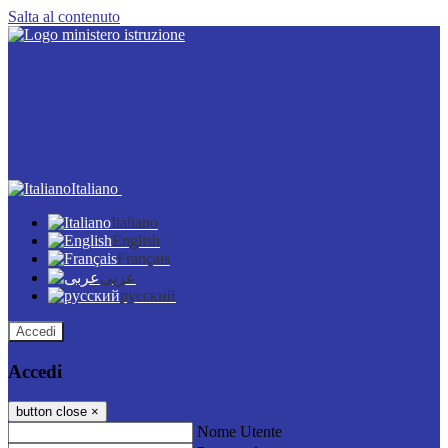
Salta al contenuto
Italiano
Italiano
English
Français
عربى
русский
Accedi
Accedi
button close
×
Nome Utente