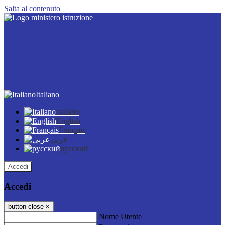
Salta al contenuto
Italiano
Italiano
English
Français
عربى
русский
Accedi
Accedi
button close
×
Nome Utente