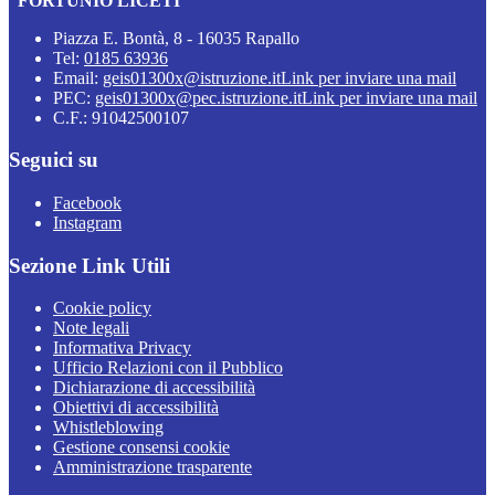
“FORTUNIO LICETI”
Piazza E. Bontà, 8 - 16035 Rapallo
Tel:
0185 63936
Email:
geis01300x@istruzione.it
Link per inviare una mail
PEC:
geis01300x@pec.istruzione.it
Link per inviare una mail
C.F.: 91042500107
Seguici su
Facebook
Instagram
Sezione Link Utili
Cookie policy
Note legali
Informativa Privacy
Ufficio Relazioni con il Pubblico
Dichiarazione di accessibilità
Obiettivi di accessibilità
Whistleblowing
Gestione consensi cookie
Amministrazione trasparente