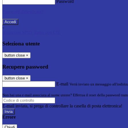
Password
Password dimenticata?
-
Entra con SPID
Entra con CIE
Seleziona utente
button close
×
Recupero password
button close
×
E-mail
Verrà inviato un messaggio all'indirizz
Non hai una e-mail associata al nome utente? Effettua il reset della password tram
E-mail inviata, si prega di controllare la casella di posta elettronica!
Errore
Chiudi