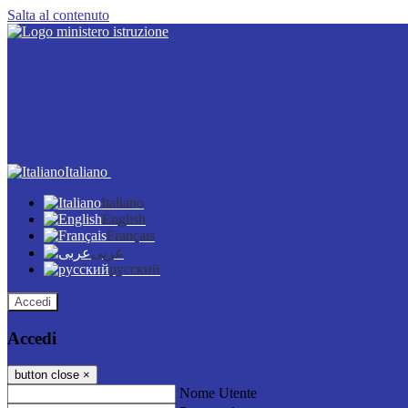
Salta al contenuto
Italiano
Italiano
English
Français
عربى
русский
Accedi
Accedi
button close
×
Nome Utente