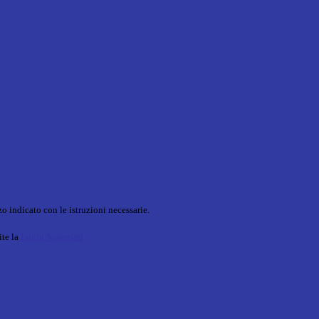
o indicato con le istruzioni necessarie.
ite la
Login Spaggiari