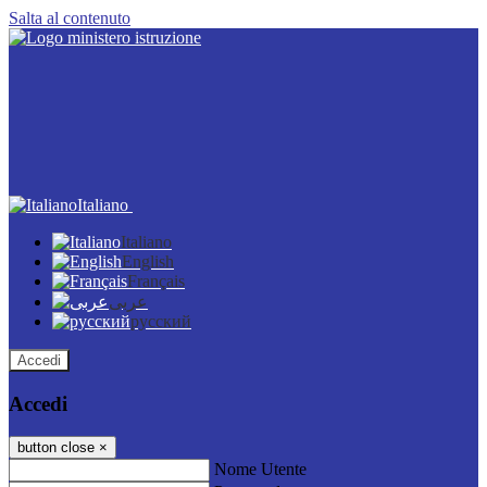
Salta al contenuto
Italiano
Italiano
English
Français
عربى
русский
Accedi
Accedi
button close
×
Nome Utente